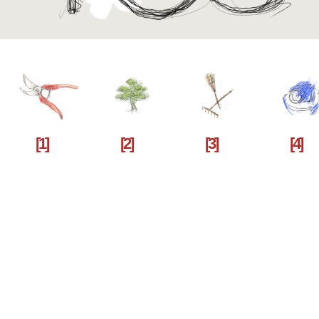
[1]
[2]
[3]
[4]
[5]
YÓS — это мультидисциплинарное
флористическое бюро.
Мы решаем ряд задач, связанных
с позиционированием, визуалом
и продуктом цветочного бизнеса.
Разнообразие и широта
флористического рынка,
уникальность каждого
проекта — это то,