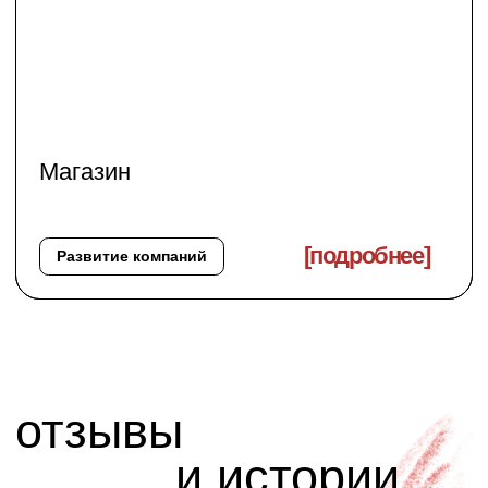
ИНН 164446057034
ОГРН 322169000176878
Россия, Москва, Локомотивный проезд 21с5,
офис 407
Политика обработки персональных данных
© 2022, ООО "YÓS"