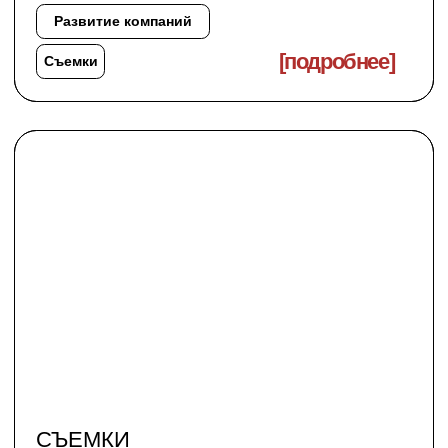
ПЕЧАТНАЯ ПРОДУКЦИЯ.
ОТ ИДЕИ ДО РЕАЛИЗАЦИИ
Каталог продукции, журнал или zine
о вашей компании, постеры и т.д.—
мы продумываем, снимаем,
верстаем и готовим к печати.
Развитие компаний
[подробнее]
Съемки
Магазин