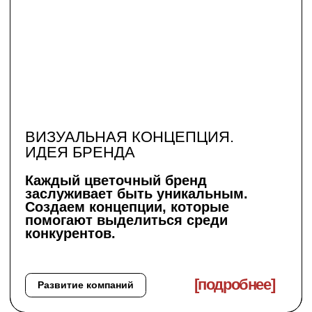
Мы берем на себя весь процесс
создания контента. Мы работаем —
вы получаете результат.
Коммерческие и имиджевые кадры.
Развитие компаний
[подробнее]
Съемки
СЪЕМКИ
Коллекция букетов