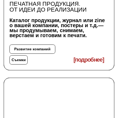
8 (967) 252-30-11
yosflora@yandex.com
ИП Косминская Александра Викторовна