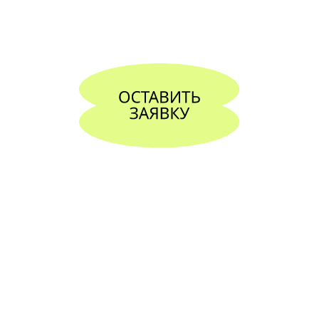
ВИЗУАЛЬНАЯ КОНЦЕПЦИЯ.
ИДЕЯ БРЕНДА
Каждый цветочный бренд
заслуживает быть уникальным.
Создаем концепции, которые
помогают выделиться среди
конкурентов.
[подробнее]
Развитие компаний