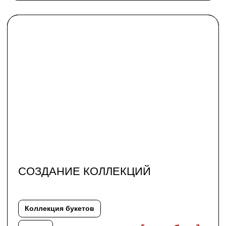
[подробнее]
Съемки
ОНЛАЙН ОБУЧЕНИЕ
Большой курс по современной
флористике, включивший в себя
и творчество, и систему. А также
короткие видео-уроки от нашей
команды.
[подробнее]
Обучение