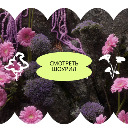
ШИРОКИЙ
КОМПЛЕКС УСЛУГ
ДЛЯ ЦВЕТОЧНЫХ
КОМПАНИЙ
Наша команда помогает брендам
расти, превращая идеи в проекты,
а проекты — в успешные результаты.
Ознакомьтесь с полным спектром
наших услуг, чтобы найти то,
что нужно
именно вам!