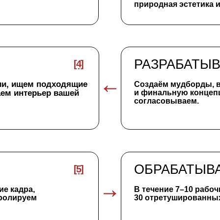
ОБРАБАТЫВАЕМ МА
[5]
а,
В течение 7–10 рабочих дней пере
уем
30 отретушированных фото + исхо
БОНУС
Составляем для вас визуальную л
из готового контента, чтобы кадры
в едином стиле и работали на ваш
ганизуем съемку под ключ: сбор команды (стилист, визажист,
 этапе и во время съемки, полное управление проектом — от