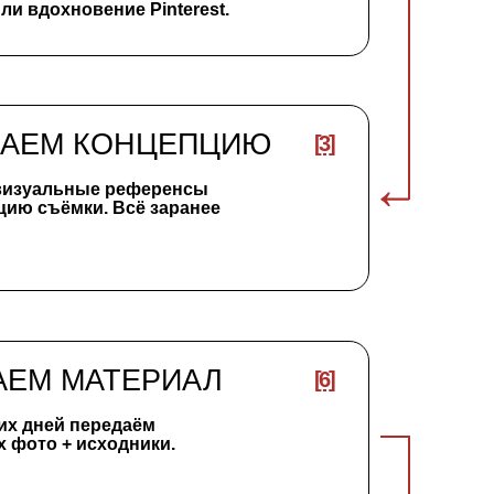
ТЕРИАЛ
[6]
даём
дники.
[7]
енту соцсетей
 сразу заиграли
 бренд.
 модель, сет-дизайнер),
 идеи до финального