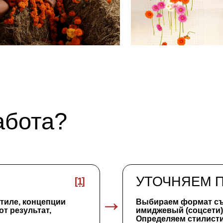
УТОЧНЯЕМ ПОЖЕЛА
[1]
 концепции
Выбираем формат съёмки: коммерч
льтат,
имиджевый (соцсети) или творческ
Определяем стилистику — яркие 
природная эстетика или вдохновени
РАЗРАБАТЫВАЕМ К
[4]
ем подходящие
Создаём мудборды, визуальные 
терьер вашей
и финальную концепцию съёмки. 
согласовываем.