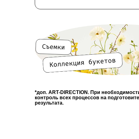
Наша команда
Мы — Александра и А
являемся создателями и креат
bureau. За годы работы в инду