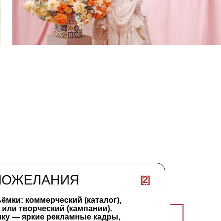
НИЯ
[2]
еский (каталог),
ий (кампании).
рекламные кадры,
е Pinterest.
ОНЦЕПЦИЮ
[3]
референсы
Всё заранее