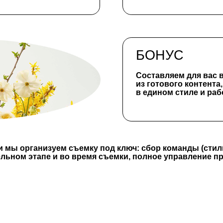
настасия,
орами в YÓS
стрии