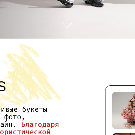
е букеты
то,
н.
Благодаря
стической
м текстуру,
енки цветов.
ным светом,
ни