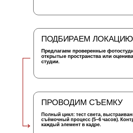
ПРОВОДИМ СЪЕМКУ
Полный цикл: тест света, выстраивание кадр
съёмочный процесс (5−6 часов). Контролир
каждый элемент в кадре.
*доп. ART-DIRECTION. При необходимости мы ор
контроль всех процессов на подготовительном
результата.