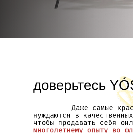
доверьтесь YÓS
Даже самые красивы
нуждаются в качественных фо
чтобы продавать себя онлай
многолетнему опыту во флори
фотографии мы точно передаё
свежесть и естественные отт
Умеем работать с искусствен
поэтому не зависим от време
дня и сезона.