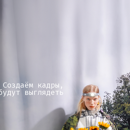
здаём кадры,
ут выглядеть